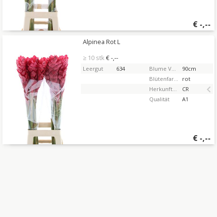
€
-,--
Alpinea Rot L
Alpinea Rot L
Sie müssen eingeloggt sein, um zu kaufen.
Hier
≥ 10 stk
€ -,--
bitte anmelden
Leergut
634
Blume Vorbaulänge
90cm
Blütenfarbe
rot
Herkunftsland
CR
Qualität
A1
€
-,--