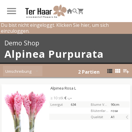
Du bist nicht eingeloggt. Klicken Sie hier, um sich
einzuloggen.
Demo Shop
Alpinea Purpurata
Umschreibung
2
Partien
Alpinea Rosa L
Alpinea Rosa L
Sie müssen eingeloggt sein, um zu kaufen.
Hier
≥ 10 stk
€ -,--
bitte anmelden
Leergut
634
Blume Vorbaulänge
90cm
Blütenfarbe
rosa
Qualität
A1