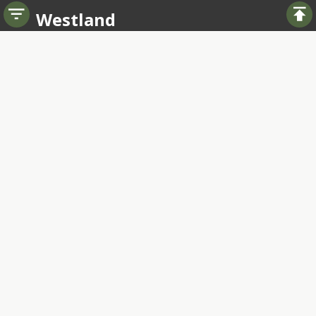
Westland
Tel
0885065340
verkoopwestland@terhaarornamental.nl
Links
Startseite
Über uns
Kontakt
Registrierung