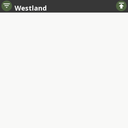
Westland
Tel
0885065340
verkoopwestland@terhaarornamental.nl
Links
Startseite
Über uns
Kontakt
Registrierung