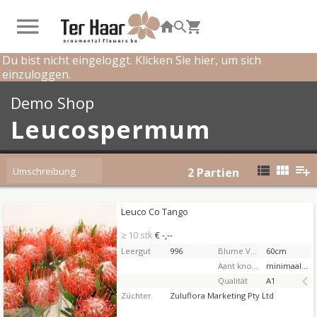
Du bist nicht eingeloggt. Klicken Sie hier, um sich
einzuloggen.
Demo Shop
Leucospermum
Umschreibung
2
Partien
Leuco Co Tango
Leuco Co Tango
Sie müssen eingeloggt sein, um zu kaufen.
Hier
≥ 10 stk
€ -,--
bitte anmelden
Leergut
996
Blume Vorbaulänge
60cm
Aant knop snijbloemen (min.)
minimaal 23
Qualität
A1
Züchter
Zuluflora Marketing Pty Ltd