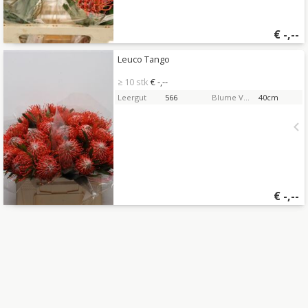
€
-,--
Leuco Tango
Leuco Tango
Sie müssen eingeloggt sein, um zu kaufen.
Hier
≥ 10 stk
€ -,--
bitte anmelden
Leergut
566
Blume Vorbaulänge
40cm
€
-,--